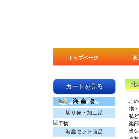
トップページ
商
北
この
物・
私ど
楽部
当シ
みお