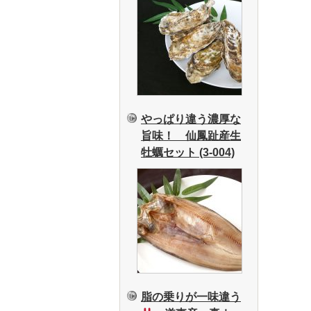
やっぱり違う濃厚な
旨味！ 仙鳳趾産生
牡蠣セット (3-004)
脂の乗りが一味違う