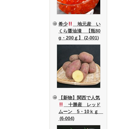
希少
地元産 い
くら醤油漬 【瓶80
g・200ｇ】 (2-001)
【新物】関西で人気
十勝産 レッド
ムーン 5・10ｋｇ
(6-004)