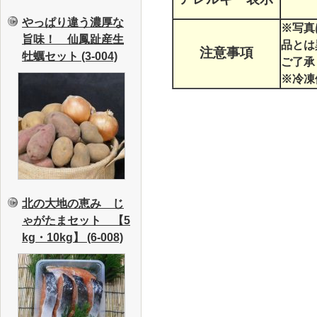
やっぱり違う濃厚な
※写真
旨味！ 仙鳳趾産生
品とは
注意事項
牡蠣セット (3-004)
ご了承
※冷凍
北の大地の恵み じ
ゃがたまセット 【5
kg・10kg】 (6-008)