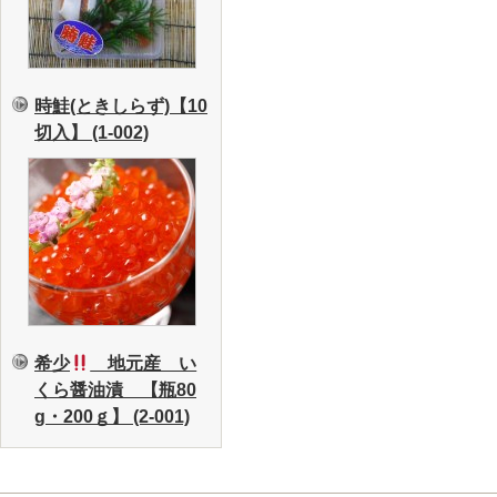
時鮭(ときしらず)【10
切入】 (1-002)
希少
地元産 い
くら醤油漬 【瓶80
g・200ｇ】 (2-001)