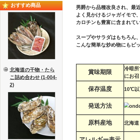
おすすめ商品
男爵から品種改良され、最
よく見かけるジャガイモで、
カロチンも豊富に含まれて
スープやサラダはもちろん
こんな簡単な炒め物にもピ
冷暗所
北海道の干物・たら
賞味期限
にお召
こ詰め合わせ (1-004-
2)
保存温度
10℃
発送方法
原料産地
北海道
アレルギー表示