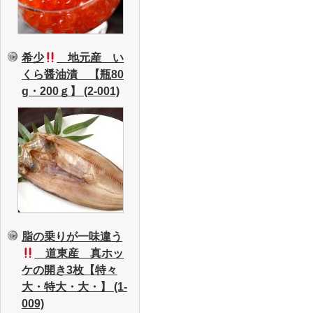
希少
地元産 い
くら醤油漬 【瓶80
g・200ｇ】 (2-001)
脂の乗りが一味違う
道東産 真ホッ
ケの開き3枚【特々
大・特大・大・】 (1-
009)