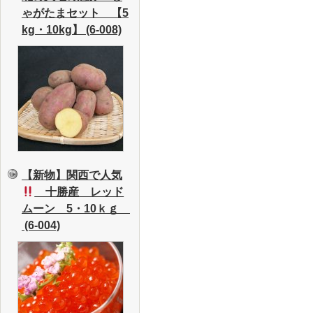
ゃがたまセット 【5
kg・10kg】 (6-008)
【新物】関西で人気
十勝産 レッド
ムーン 5・10ｋｇ
(6-004)