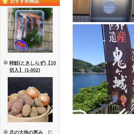
おすすめ商品
時鮭(ときしらず)【10
切入】 (1-002)
北の大地の恵み じ