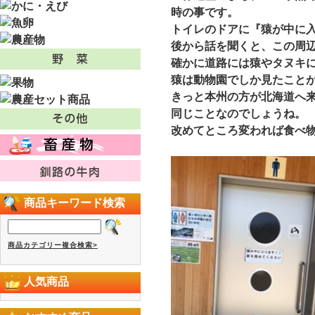
時の事です。
トイレのドアに『猿が中に
後から話を聞くと、この周
確かに道路には猿やタヌキ
猿は動物園でしか見たこと
きっと本州の方が北海道へ
同じことなのでしょうね。
改めてところ変われば食べ
商品キーワード検索
商品カテゴリー複合検索>
人気商品