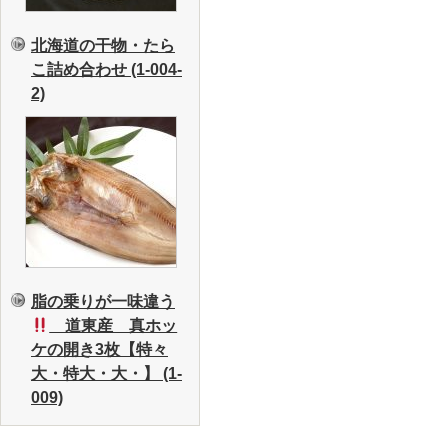
北海道の干物・たら
こ詰め合わせ (1-004-
2)
脂の乗りが一味違う
道東産 真ホッ
ケの開き3枚【特々
大・特大・大・】 (1-
009)