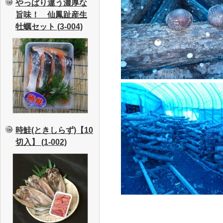
やっぱり違う濃厚な
旨味！ 仙鳳趾産生
牡蠣セット (3-004)
時鮭(ときしらず)【10
切入】 (1-002)