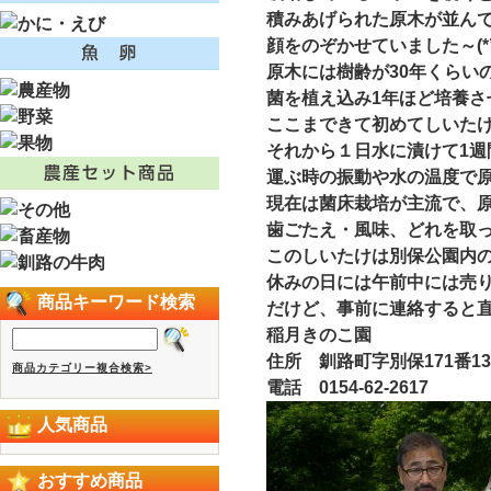
積みあげられた原木が並ん
顔をのぞかせていました～(*’ω
原木には樹齢が30年くらい
菌を植え込み1年ほど培養さ
ここまできて初めてしいたけ
それから１日水に漬けて1週
運ぶ時の振動や水の温度で原
現在は菌床栽培が主流で、
歯ごたえ・風味、どれを取
このしいたけは別保公園内
休みの日には午前中には売り切
商品キーワード検索
だけど、事前に連絡すると直
稲月きのこ園
住所 釧路町字別保171番13
商品カテゴリー複合検索>
電話 0154-62-2617
人気商品
おすすめ商品