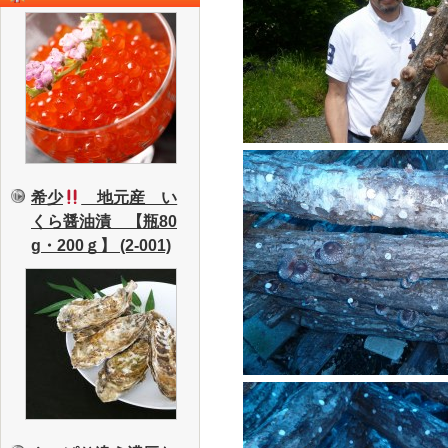
希少
地元産 い
くら醤油漬 【瓶80
g・200ｇ】 (2-001)