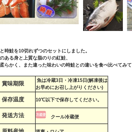
と時鮭を10切れずつのセットにしました。
のある身と上質な脂のりの紅鮭、
柔らかく、また違った味わいの時鮭との違いを食べ比べてみて
魚は冷蔵3日・冷凍15日(解凍後は
賞味期限
お早めにお召し上がりください)
保存温度
10℃以下で保存してください。
発送方法
クール冷蔵便
原料産地
道東・ロシア