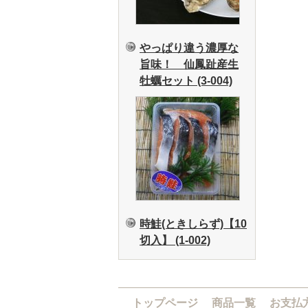
やっぱり違う濃厚な
旨味！ 仙鳳趾産生
牡蠣セット (3-004)
時鮭(ときしらず)【10
切入】 (1-002)
トップページ
商品一覧
お支払