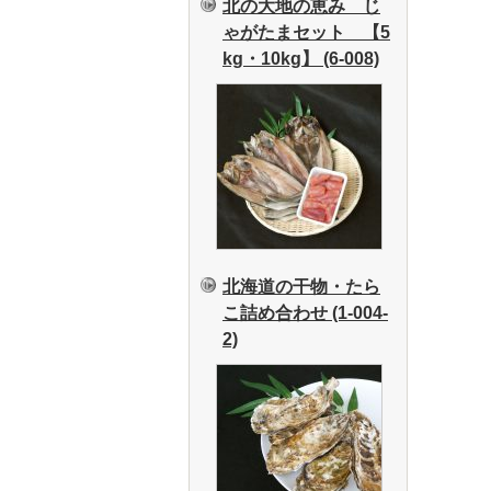
北の大地の恵み じ
ゃがたまセット 【5
kg・10kg】 (6-008)
北海道の干物・たら
こ詰め合わせ (1-004-
2)