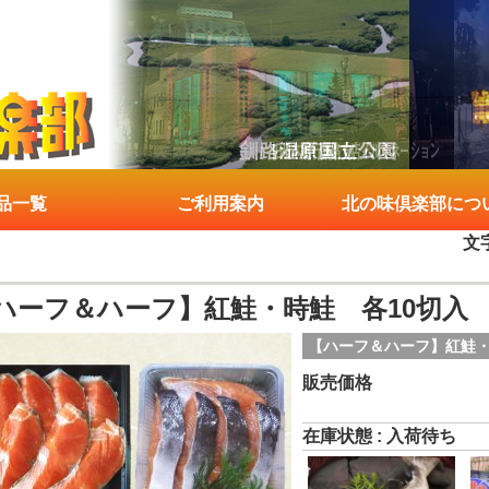
品一覧
ご利用案内
北の味倶楽部につ
文
ハーフ＆ハーフ】紅鮭・時鮭 各10切入
【ハーフ＆ハーフ】紅鮭・時鮭
販売価格
在庫状態 : 入荷待ち