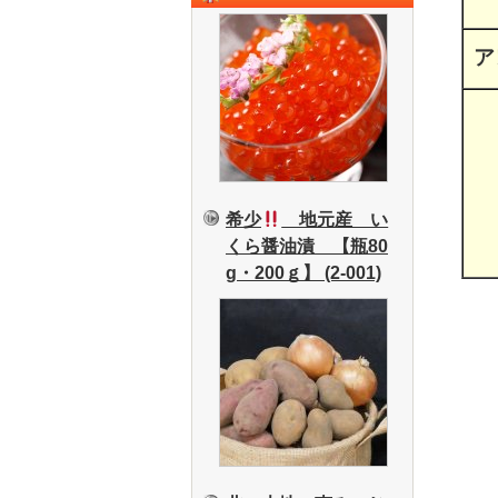
ア
希少
地元産 い
くら醤油漬 【瓶80
g・200ｇ】 (2-001)