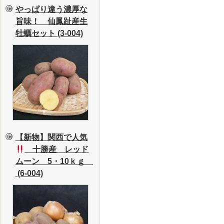
やっぱり違う濃厚な
旨味！ 仙鳳趾産生
牡蠣セット (3-004)
【新物】関西で人気
十勝産 レッド
ムーン 5・10ｋｇ
(6-004)