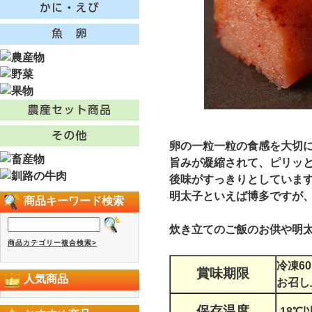
卵の一粒一粒の食感を大切
旨みが凝縮されて、ピリッ
後味がすっきりとしていま
明太子といえば博多ですが
商品キーワード検索
炊き立てのご飯のお供や明
商品カテゴリー複合検索>
冷凍6
賞味期限
人気商品
お召し
保存温度
-18℃