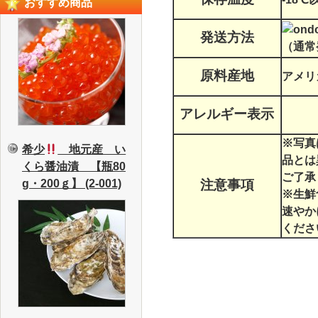
おすすめ商品
発送方法
（通常
原料産地
アメリ
アレルギー表示
※写真
希少
地元産 い
品とは
くら醤油漬 【瓶80
ご了承
g・200ｇ】 (2-001)
注意事項
※生鮮
速やか
くださ