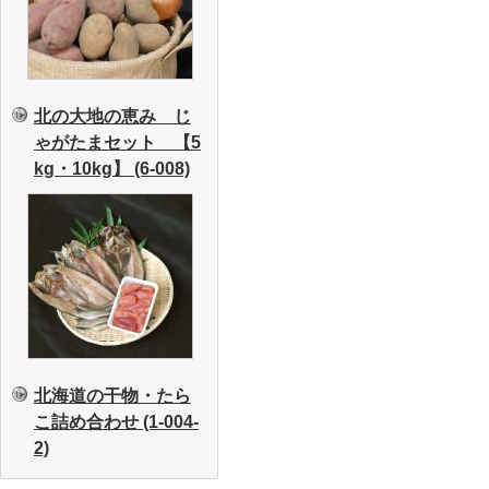
北の大地の恵み じ
ゃがたまセット 【5
kg・10kg】 (6-008)
北海道の干物・たら
こ詰め合わせ (1-004-
2)