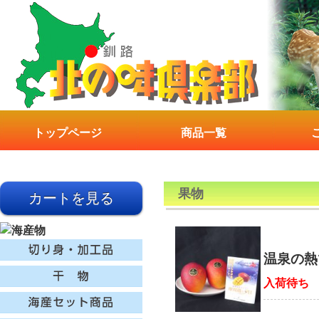
トップページ
商品一覧
果物
温泉の熱
入荷待ち