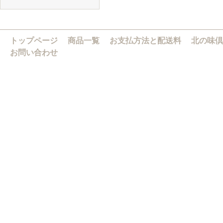
トップページ
商品一覧
お支払方法と配送料
北の味倶
お問い合わせ